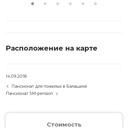
Расположение на карте
14.09.2018
P
Пансионат для пожилых в Балашихе
o
Пансионат SM-pension
s
t
n
a
v
Стоимость
i