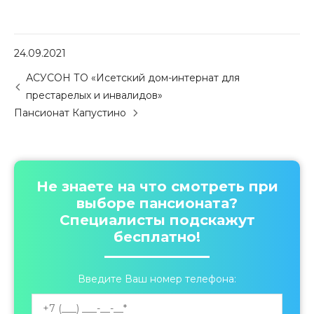
24.09.2021
P
АСУСОН ТО «Исетский дом-интернат для
o
престарелых и инвалидов»
s
Пансионат Капустино
t
n
a
v
i
Не знаете на что смотреть при
g
выборе пансионата?
a
Специалисты подскажут
t
бесплатно!
i
o
n
Введите Ваш номер телефона: