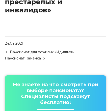
престарелых и
инвалидов»
24.09.2021
P
Пансионат для пожилых «Идиллия»
o
Пансионат Каменка
s
t
n
a
v
Не знаете на что смотреть при
i
выборе пансионата?
g
Специалисты подскажут
a
бесплатно!
t
i