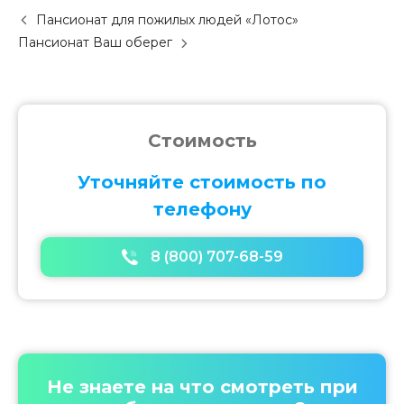
P
Пансионат для пожилых людей «Лотос»
o
Пансионат Ваш оберег
s
t
n
a
v
Стоимость
i
g
Уточняйте стоимость по
a
телефону
t
i
o
8 (800) 707-68-59
n
Не знаете на что смотреть при