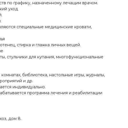
тв по графику, назначенному лечащим врачом.
кий уход
й.
х
вляются специальные медицинские кровати,
лья
отенец, стирка и глажка личных вещей.
ие
еты, стульчики для купания, многофункциональные
 комнатах, библиотека, настольные игры, журналы,
роприятий и др.
ается индивидуально.
рабатывается программа лечения и реабилитации
оз, дом 8.