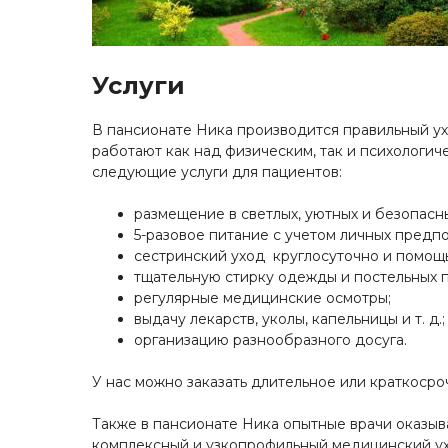
Услуги
В пансионате Ника производится правильный ух
работают как над физическим, так и психологи
следующие услуги для пациентов:
размещение в светлых, уютных и безопасны
5-разовое питание с учетом личных предп
сестринский уход круглосуточно и помощ
тщательную стирку одежды и постельных 
регулярные медицинские осмотры;
выдачу лекарств, уколы, капельницы и т. д.;
организацию разнообразного досуга.
У нас можно заказать длительное или краткосро
Также в пансионате Ника опытные врачи оказыв
комплексный и узкопрофильный медицинский ух