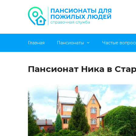
Перейти
Главная
Пансионаты
Частые вопрос
к
содержимому
Пансионат Ника в Ста