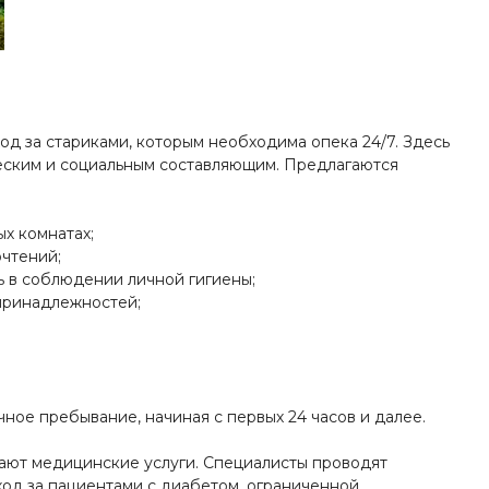
од за стариками, которым необходима опека 24/7. Здесь
ческим и социальным составляющим. Предлагаются
х комнатах;
очтений;
ь в соблюдении личной гигиены;
принадлежностей;
чное пребывание, начиная с первых 24 часов и далее.
ают медицинские услуги. Специалисты проводят
од за пациентами с диабетом, ограниченной