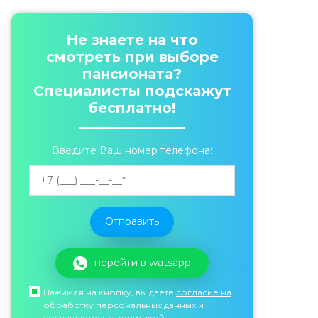
Не знаете на что
смотреть при выборе
пансионата?
Специалисты подскажут
бесплатно!
Введите Ваш номер телефона:
перейти в watsapp
Нажимая на кнопку, вы даете
согласие на
обработку персональных данных
и
соглашаетесь c политикой