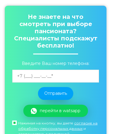
Не знаете на что
смотреть при выборе
пансионата?
Специалисты подскажут
бесплатно!
Введите Ваш номер телефона:
перейти в watsapp
Нажимая на кнопку, вы даете
согласие на
обработку персональных данных
и
соглашаетесь c политикой