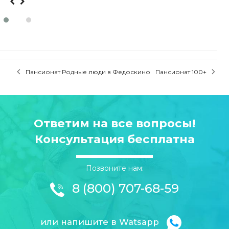
P
Пансионат Родные люди в Федоскино
Пансионат 100+
o
s
t
n
a
Ответим на все вопросы!
v
i
Консультация бесплатна
g
a
t
i
Позвоните нам:
o
n
8 (800) 707-68-59
или напишите в Watsapp