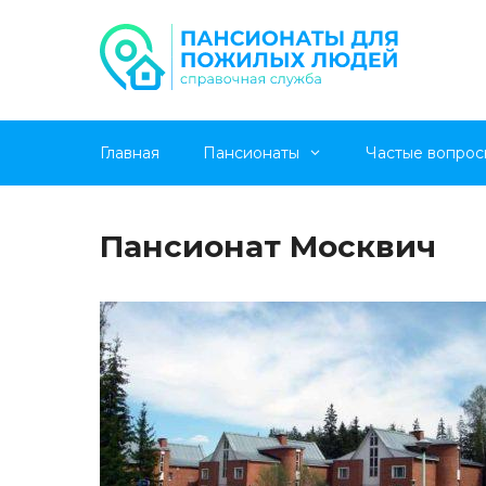
Перейти
Главная
Пансионаты
Частые вопрос
к
содержимому
Пансионат Москвич