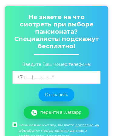
Не знаете на что
смотреть при выборе
пансионата?
Специалисты подскажут
бесплатно!
Введите Ваш номер телефона:
перейти в watsapp
Нажимая на кнопку, вы даете
согласие на
обработку персональных данных
и
соглашаетесь c политикой