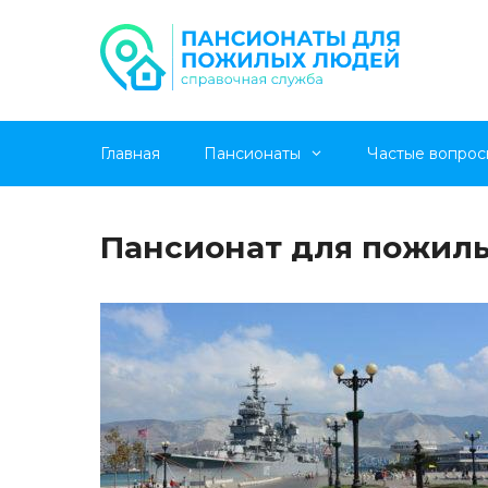
Перейти
Главная
Пансионаты
Частые вопрос
к
содержимому
Пансионат для пожилы