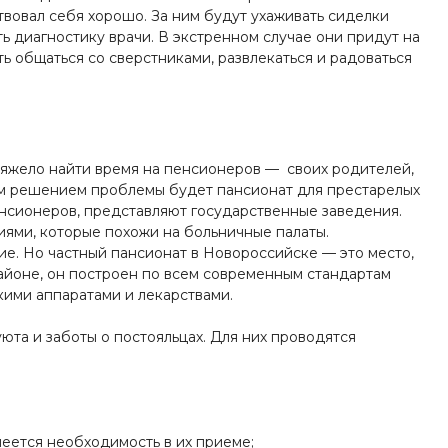
твовал себя хорошо. За ним будут ухаживать сиделки
ь диагностику врачи. В экстренном случае они придут на
ь общаться со сверстниками, развлекаться и радоваться
тяжело найти время на пенсионеров — своих родителей,
им решением проблемы будет пансионат для престарелых
енсионеров, представляют государственные заведения.
ями, которые похожи на больничные палаты.
ие. Но частный пансионат в Новороссийске — это место,
районе, он построен по всем современным стандартам
ими аппаратами и лекарствами.
юта и заботы о постояльцах. Для них проводятся
еется необходимость в их приеме;