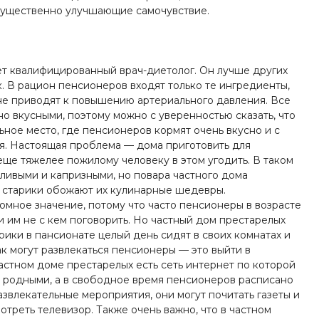
существенно улучшающие самочувствие.
ет квалифицированный врач-диетолог. Он лучше других
. В рацион пенсионеров входят только те ингредиенты,
не приводят к повышению артериального давления. Все
о вкусными, поэтому можно с уверенностью сказать, что
ьное место, где пенсионеров кормят очень вкусно и с
ья. Настоящая проблема — дома приготовить для
ще тяжелее пожилому человеку в этом угодить. В таком
ливыми и капризными, но повара частного дома
то старики обожают их кулинарные шедевры.
омное значение, потому что часто пенсионеры в возрасте
 и им не с кем поговорить. Но частный дом престарелых
рики в пансионате целый день сидят в своих комнатах и
ак могут развлекаться пенсионеры — это выйти в
астном доме престарелых есть сеть интернет по которой
и родными, а в свободное время пенсионеров расписано
азвлекательные мероприятия, они могут почитать газеты и
отреть телевизор. Также очень важно, что в частном