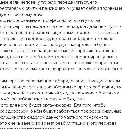
Даже если человеку тяжело передвигаться, его
престарелых каждый пенсионер ощущает себя здоровым и
адуется каждому дню.
российске оказывает профессиональный уход за
ли инфаркт и находится в состоянии, когда за ним нужно
м качественный реабилитационный период — пансионат
 него окажут поддержку, которая необходима. Человек
ированных врачей, всегда будет накормлен и будет
Также важно, что в пансионате может проживать человек
мер, если вам необходимо уехать в командировку или в
ать на кого оставить пенсионера — вы можете привести
едель. А если ему здесь понравится, он может остаться на
е импортное современное оборудование, в медицинском
Для инвалидов есть все необходимые приспособления для
олноценный и качественный уход за лежачими больными.
 тяжёлое заболевание и ему необходимы
это для него будет организовано. Для того, чтобы
со здоровьем, о нём будут заботиться профессиональные
большинство сиделок данного частного пансионата
это очень важно во время реабилитационного периода.