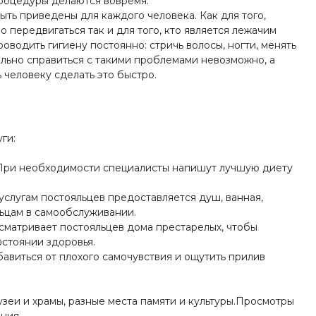
процедуры делаются вовремя.
ыть приведены для каждого человека. Как для того,
передвигаться так и для того, кто является лежачим
водить гигиену постоянно: стричь волосы, ногти, менять
ельно справиться с такими проблемами невозможно, а
человеку сделать это быстро.
ги:
 При необходимости специалисты напишут лучшую диету
слугам постояльцев предоставляется душ, ванная,
льцам в самообслуживании.
сматривает постояльцев дома престарелых, чтобы
стоянии здоровья.
виться от плохого самочувствия и ощутить прилив
узеи и храмы, разные места памяти и культуры.Просмотры