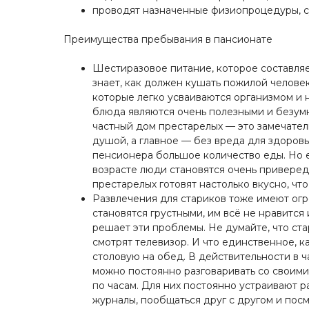
проводят назначенные физиопроцедуры, 
Преимущества пребывания в пансионате
Шестиразовое питание, которое составля
знает, как должен кушать пожилой человек
которые легко усваиваются организмом и 
блюда являются очень полезными и безумн
частный дом престарелых — это замечател
душой, а главное — без вреда для здоров
пенсионера большое количество еды. Но е
возрасте люди становятся очень приверед
престарелых готовят настолько вкусно, ч
Развлечения для стариков тоже имеют огр
становятся грустными, им всё не нравится
решает эти проблемы. Не думайте, что ста
смотрят телевизор. И что единственное, к
столовую на обед. В действительности в ч
можно постоянно разговаривать со своим
по часам. Для них постоянно устраивают р
журналы, пообщаться друг с другом и посм