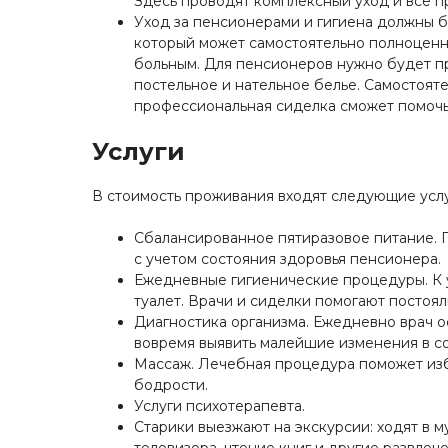
Здесь проводят комплексный уход и все 
Уход за пенсионерами и гигиена должны б
который может самостоятельно полноценно 
больным. Для пенсионеров нужно будет про
постельное и нательное белье. Самостоят
профессиональная сиделка сможет помочь 
Услуги
В стоимость проживания входят следующие услу
Сбалансированное пятиразовое питание.
с учетом состояния здоровья пенсионера.
Ежедневные гигиенические процедуры. К у
туалет. Врачи и сиделки помогают постоя
Диагностика организма. Ежедневно врач о
вовремя выявить малейшие изменения в со
Массаж. Лечебная процедура поможет изба
бодрости.
Услуги психотерапевта.
Старики выезжают на экскурсии: ходят в м