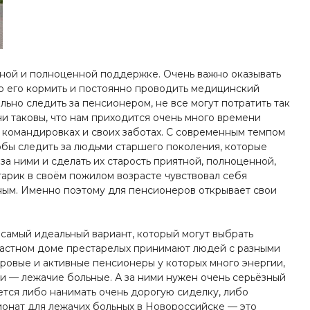
ной и полноценной поддержке. Очень важно оказывать
но его кормить и постоянно проводить медицинский
ельно следить за пенсионером, не все могут потратить так
и таковы, что нам приходится очень много времени
х командировках и своих заботах. С современным темпом
обы следить за людьми старшего поколения, которые
 за ними и сделать их старость приятной, полноценной,
тарик в своём пожилом возрасте чувствовал себя
тным. Именно поэтому для пенсионеров открывает свои
самый идеальный вариант, который могут выбрать
 частном доме престарелых принимают людей с разными
оровые и активные пенсионеры у которых много энергии,
ати — лежачие больные. А за ними нужен очень серьёзный
ется либо нанимать очень дорогую сиделку, либо
ионат для лежачих больных в Новороссийске — это