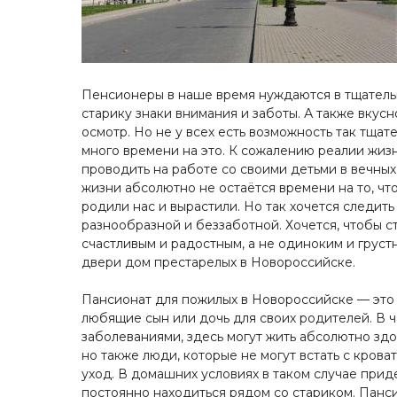
Пенсионеры в наше время нуждаются в тщатель
старику знаки внимания и заботы. А также вкус
осмотр. Но не у всех есть возможность так тщат
много времени на это. К сожалению реалии жизн
проводить на работе со своими детьми в вечны
жизни абсолютно не остаётся времени на то, чт
родили нас и вырастили. Но так хочется следить
разнообразной и беззаботной. Хочется, чтобы с
счастливым и радостным, а не одиноким и грус
двери дом престарелых в Новороссийске.
Пансионат для пожилых в Новороссийске — это 
любящие сын или дочь для своих родителей. В
заболеваниями, здесь могут жить абсолютно зд
но также люди, которые не могут встать с кров
уход. В домашних условиях в таком случае прид
постоянно находиться рядом со стариком. Панс