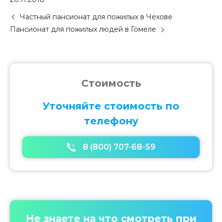
P
Частный пансионат для пожилых в Чехове
o
Пансионат для пожилых людей в Гомеле
s
t
n
a
v
Стоимость
i
g
Уточняйте стоимость по
a
телефону
t
i
o
8 (800) 707-68-59
n
Не знаете на что смотреть при