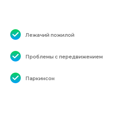
Лежачий пожилой
Проблемы с передвижением
Паркинсон