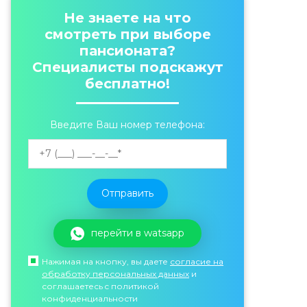
Не знаете на что
смотреть при выборе
пансионата?
Специалисты подскажут
бесплатно!
Введите Ваш номер телефона:
перейти в watsapp
Нажимая на кнопку, вы даете
согласие на
обработку персональных данных
и
соглашаетесь c политикой
конфиденциальности