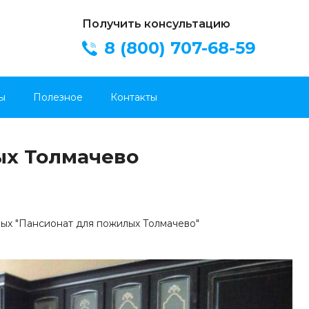
Получить консультацию
8 (800) 707-68-59
ы
Полезное
Контакты
ых Толмачево
ых "Пансионат для пожилых Толмачево"