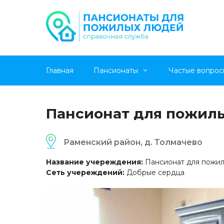
Перейти
Главная
Пансионаты
Частые вопрос
к
содержимому
Пансионат для пожил
Раменский район, д. Толмачево
Название учереждения:
Пансионат для пожил
Сеть учереждений:
Добрые сердца