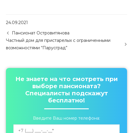
24.09.2021
P
Пансионат Островитянова
o
Частный дом для пристарелых с ограниченными
s
возможностями “Парусград”
t
n
a
v
i
Не знаете на что смотреть при
g
выборе пансионата?
a
Специалисты подскажут
t
бесплатно!
i
o
n
Введите Ваш номер телефона: