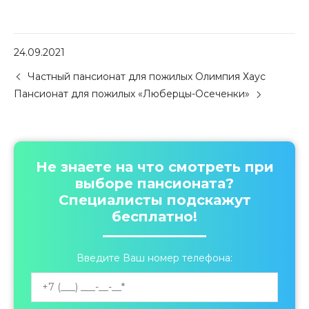
24.09.2021
P
Частный пансионат для пожилых Олимпия Хаус
o
Пансионат для пожилых «Люберцы-Осеченки»
s
t
n
a
v
Не знаете на что смотреть при
i
выборе пансионата?
g
Специалисты подскажут
a
бесплатно!
t
i
o
Введите Ваш номер телефона:
n