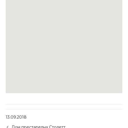
13.09.2018
P
Дом престарелых Столетт