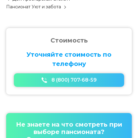
o
Пансионат Уют и забота
s
t
n
a
v
Стоимость
i
g
Уточняйте стоимость по
a
телефону
t
i
o
8 (800) 707-68-59
n
Не знаете на что смотреть при
выборе пансионата?