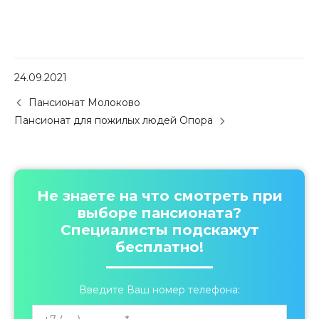
24.09.2021
P
Пансионат Молоково
o
Пансионат для пожилых людей Опора
s
t
n
a
v
Не знаете на что смотреть при
i
выборе пансионата?
g
Специалисты подскажут
a
бесплатно!
t
i
o
Введите Ваш номер телефона:
n