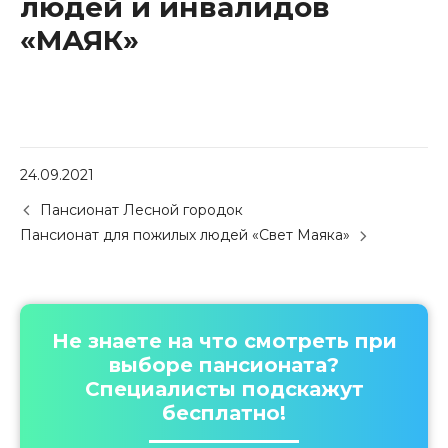
людей и инвалидов
«МАЯК»
24.09.2021
P
Пансионат Лесной городок
o
Пансионат для пожилых людей «Свет Маяка»
s
t
n
a
v
Не знаете на что смотреть при
i
выборе пансионата?
g
Специалисты подскажут
a
бесплатно!
t
i