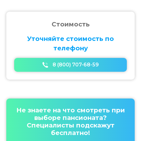
t
n
a
v
Стоимость
i
g
Уточняйте стоимость по
a
телефону
t
i
o
8 (800) 707-68-59
n
Не знаете на что смотреть при
выборе пансионата?
Специалисты подскажут
бесплатно!