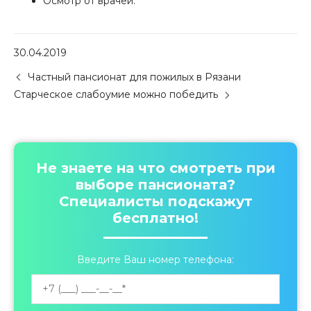
Осмотр от врачей.
30.04.2019
P
Частный пансионат для пожилых в Рязани
o
Старческое слабоумие можно победить
s
t
n
a
v
Не знаете на что смотреть при
i
выборе пансионата?
g
Специалисты подскажут
a
бесплатно!
t
i
o
Введите Ваш номер телефона:
n