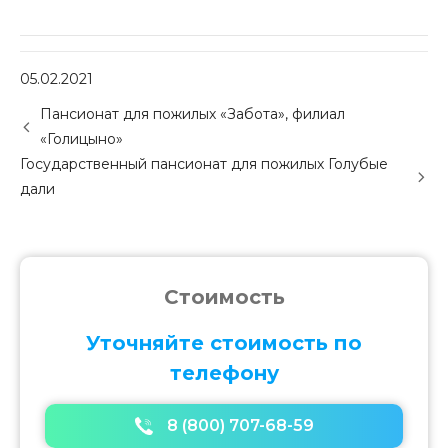
05.02.2021
P
Пансионат для пожилых «Забота», филиал
o
«Голицыно»
s
Государственный пансионат для пожилых Голубые
t
дали
n
a
v
i
g
Стоимость
a
t
Уточняйте стоимость по
i
o
телефону
n
8 (800) 707-68-59