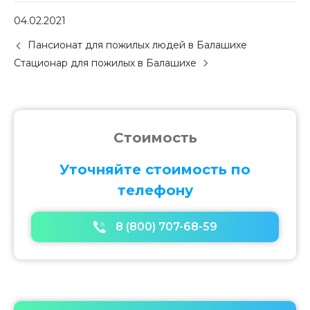
04.02.2021
P
Пансионат для пожилых людей в Балашихе
o
Стационар для пожилых в Балашихе
s
t
n
a
v
Стоимость
i
g
Уточняйте стоимость по
a
телефону
t
i
o
8 (800) 707-68-59
n