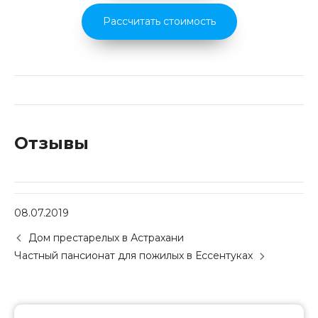
Рассчитать стоимость
Отзывы
08.07.2019
P
Дом престарелых в Астрахани
o
Частный пансионат для пожилых в Ессентуках
s
t
n
a