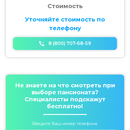
v
Стоимость
i
g
Уточняйте стоимость по
a
телефону
t
i
o
8 (800) 707-68-59
n
Не знаете на что смотреть при
выборе пансионата?
Специалисты подскажут
бесплатно!
Введите Ваш номер телефона: