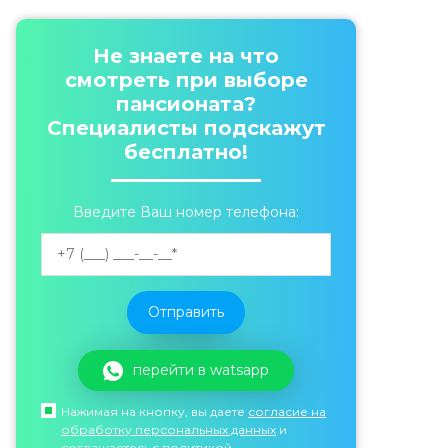
Не знаете на что
смотреть при выборе
пансионата?
Специалисты подскажут
бесплатно!
Введите Ваш номер телефона:
перейти в watsapp
Нажимая на кнопку, вы даете
согласие на
обработку персональных данных
и
соглашаетесь c политикой