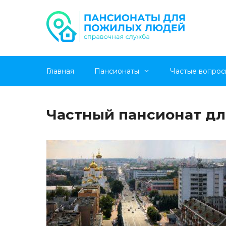
Перейти
Главная
Пансионаты
Частые вопрос
к
содержимому
Частный пансионат дл