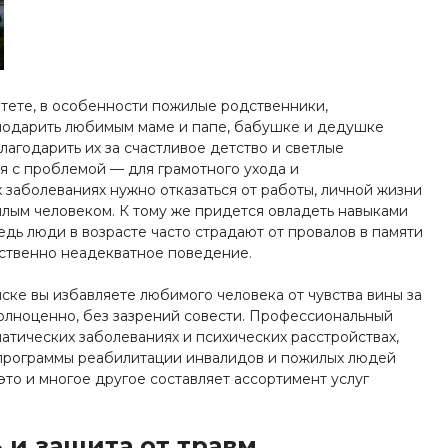
итете, в особенности пожилые родственники,
 подарить любимым маме и папе, бабушке и дедушке
лагодарить их за счастливое детство и светлые
я с проблемой — для грамотного ухода и
заболеваниях нужно отказаться от работы, личной жизни
жилым человеком. К тому же придется овладеть навыками
едь люди в возрасте часто страдают от провалов в памяти
ственно неадекватное поведение.
ске вы избавляете любимого человека от чувства вины за
олноценно, без зазрений совести. Профессиональный
атических заболеваниях и психических расстройствах,
 программы реабилитации инвалидов и пожилых людей
то и многое другое составляет ассортимент услуг
 и защита от травм