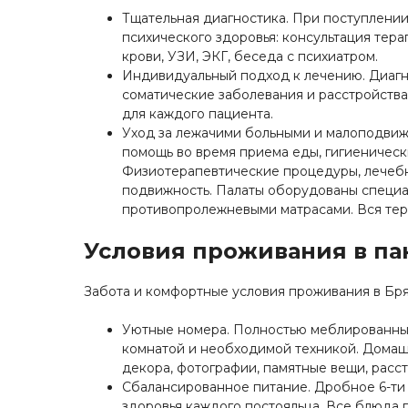
Тщательная диагностика. При поступлении
психического здоровья: консультация тер
крови, УЗИ, ЭКГ, беседа с психиатром.
Индивидуальный подход к лечению. Диагн
соматические заболевания и расстройства
для каждого пациента.
Уход за лежачими больными и малоподви
помощь во время приема еды, гигиеническ
Физиотерапевтические процедуры, лечебн
подвижность. Палаты оборудованы специа
противопролежневыми матрасами. Вся тер
Условия проживания в па
Забота и комфортные условия проживания в Бря
Уютные номера. Полностью меблированные
комнатой и необходимой техникой. Домаш
декора, фотографии, памятные вещи, расс
Сбалансированное питание. Дробное 6-ти 
здоровья каждого постояльца. Все блюда 