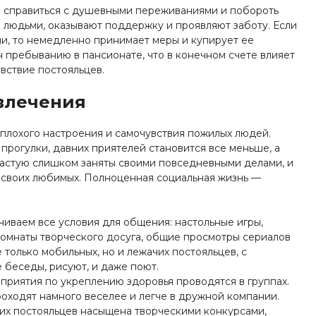
м справиться с душевными переживаниями и побороть
 людьми, оказывают поддержку и проявляют заботу. Если
и, то немедленно принимает меры и купирует ее
 пребыванию в пансионате, что в конечном счете влияет
увствие постояльцев.
влечения
плохого настроения и самочувствия пожилых людей.
рогулки, давних приятелей становится все меньше, а
частую слишком заняты своими повседневными делами, и
 своих любимых. Полноценная социальная жизнь —
чиваем все условия для общения: настольные игры,
комнаты творческого досуга, общие просмотры сериалов
только мобильных, но и лежачих постояльцев, с
беседы, рисуют, и даже поют.
оприятия по укреплению здоровья проводятся в группах.
роходят намного веселее и легче в дружной компании.
их постояльцев насыщена творческими конкурсами,