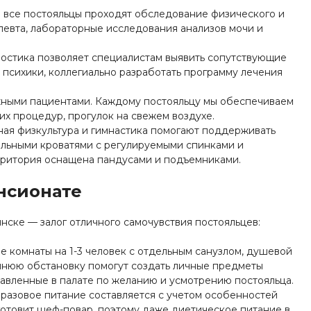
 все постояльцы проходят обследование физического и
апевта, лабораторные исследования анализов мочи и
остика позволяет специалистам выявить сопутствующие
 психики, коллегиально разработать программу лечения
жными пациентами. Каждому постояльцу мы обеспечиваем
их процедур, прогулок на свежем воздухе.
ая физкультура и гимнастика помогают поддерживать
льными кроватями с регулируемыми спинками и
ритория оснащена пандусами и подъемниками.
нсионате
нске — залог отличного самочувствия постояльцев:
 комнаты на 1-3 человек с отдельным санузлом, душевой
нюю обстановку помогут создать личные предметы
тавленные в палате по желанию и усмотрению постояльца.
разовое питание составляется с учетом особенностей
готовит шеф-повар, поэтому даже диетическое питание в