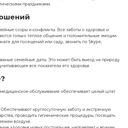
атическими праздниками.
ношений
ейные ссоры и конфликты. Все заботы о здоровье и
таются только теплое общение и положительные эмоции.
нате для посещений или саду, звонить по Skype,
ажные семейные даты. Это может быть выезд на природу
учитывающее все показатели его здоровья.
е?
медицинское обслуживание обеспечивает целый штат
 Обеспечивают круглосуточную заботу и экстренную
арства, проводить гигиенические процедуры, посещать
вежем воздухе.
ние здоровья новых постояльцев, направляет к врачам