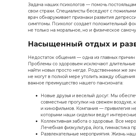
Задача наших психологов — помочь постояльца
свои страхи. Специалисты беседуют с пожилыми
врач обнаруживает признаки развития депресси
симптомы. Психолог создает положительный фон
не только на моральное, но и физическое самоч
Насыщенный отдых и раз
Недостаток общения — одна из главных причин 
Проблемы со здоровьем исключают длительные п
найти новых просто негде. Родственники же за
не могут в полной мере утолить жажду общения
важное преимущество нашего пансионата:
Новые друзья и веселый досуг. Мы обеспе
совместные прогулки на свежем воздухе, 
и кинофильмов. Компания — привилегия не 
которыми наши сиделки ведут интересные 
Коллективная забота о здоровье. Все мер
Лечебная физкультура, йога, гимнастика п
Развлекательные мероприятия. Жизнь наш