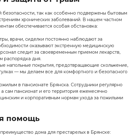
й безопасности, так как особенно подвержены бытовым
стрениям хронических заболеваний. В нашем частном
иентам обеспечивается особая обстановка:
тры, врачи, сиделки постоянно наблюдают за
необходимости оказывают экстренную медицинскую
рсонал следит за своевременным приемом лекарств,
м распорядка дня.
ые напольные покрытия, предотвращающие скольжение,
гулках — мы делаем все для комфортного и безопасного
ожилым в пансионате Брянска. Сотрудники регулярно
а сам пансионат и его территория ежемесячно
ицинским и корпоративным нормам ухода за пожилыми
я помощь
преимущество дома для престарелых в Брянске: