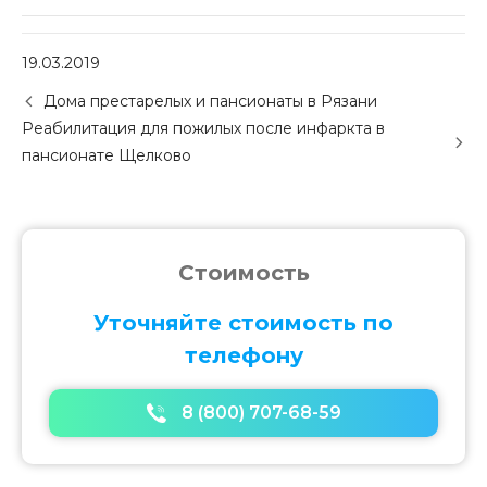
19.03.2019
P
Дома престарелых и пансионаты в Рязани
o
Реабилитация для пожилых после инфаркта в
s
пансионате Щелково
t
n
a
v
i
Стоимость
g
a
Уточняйте стоимость по
t
i
телефону
o
n
8 (800) 707-68-59