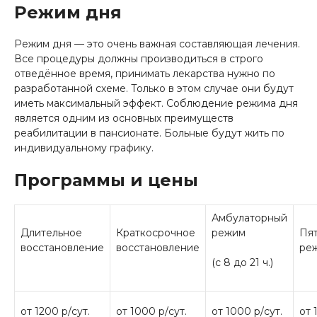
Режим дня
Режим дня — это очень важная составляющая лечения.
Все процедуры должны производиться в строго
отведённое время, принимать лекарства нужно по
разработанной схеме. Только в этом случае они будут
иметь максимальный эффект. Соблюдение режима дня
является одним из основных преимуществ
реабилитации в пансионате. Больные будут жить по
индивидуальному графику.
Программы и цены
Амбулаторный
Длительное
Краткосрочное
режим
Пя
восстановление
восстановление
ре
(с 8 до 21 ч.)
от 1200 р/сут.
от 1000 р/сут.
от 1000 р/сут.
от 