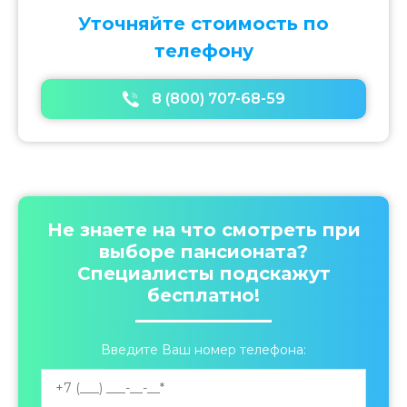
a
Уточняйте стоимость по
t
i
телефону
o
n
8 (800) 707-68-59
Не знаете на что смотреть при
выборе пансионата?
Специалисты подскажут
бесплатно!
Введите Ваш номер телефона: