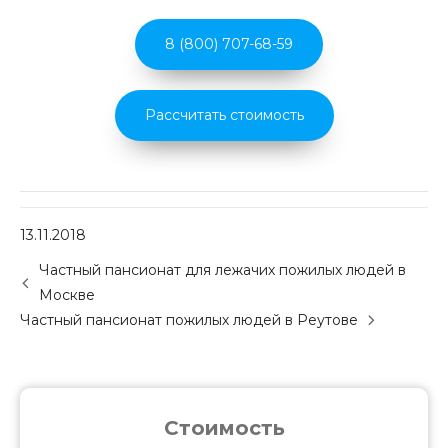
8 (800) 707-68-59
Рассчитать стоимость
13.11.2018
P
Частный пансионат для лежачих пожилых людей в
o
Москве
s
Частный пансионат пожилых людей в Реутове
t
n
a
v
i
Стоимость
g